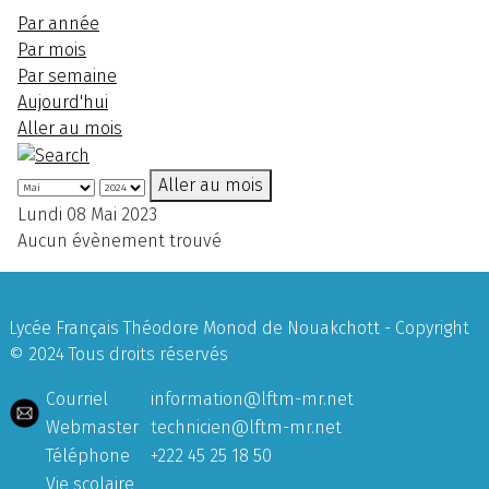
Par année
Par mois
Par semaine
Aujourd'hui
Aller au mois
Aller au mois
Lundi 08 Mai 2023
Aucun évènement trouvé
Lycée Français Théodore Monod de Nouakchott - Copyright
© 2024 Tous droits réservés
Courriel
information@lftm-mr.net
Webmaster
technicien@lftm-mr.net
Téléphone
+222 45 25 18 50
Vie scolaire