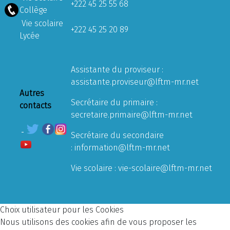
+222 45 25 55 68
Collège
Vie scolaire
+222 45 25 20 89
Lycée
Assistante du proviseur :
assistante.proviseur@lftm-mr.net
Autres
Secrétaire du primaire :
contacts
secretaire.primaire@lftm-mr.net
Secrétaire du secondaire
:
information@lftm-mr.net
Vie scolaire :
vie-scolaire@lftm-mr.net
Choix utilisateur pour les Cookies
Nous utilisons des cookies afin de vous proposer les