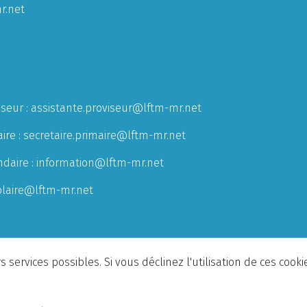
r.net
iseur :
assistante.proviseur@lftm-mr.net
ire :
secretaire.primaire@lftm-mr.net
ndaire :
information@lftm-mr.net
olaire@lftm-mr.net
 services possibles. Si vous déclinez l'utilisation de ces cook