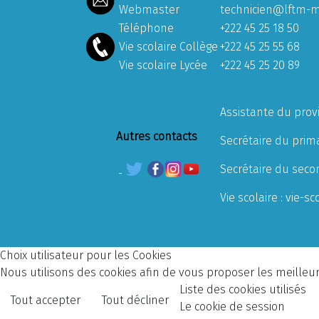
Webmaster
technicien@lftm-m
Téléphone
+222 45 25 18 50
Vie scolaire Collège
+222 45 25 55 68
Vie scolaire Lycée
+222 45 25 20 89
Assistante du prov
Autres contacts
Secrétaire du prima
Secrétaire du seco
Vie scolaire :
vie-sc
Choix utilisateur pour les Cookies
Nous utilisons des cookies afin de vous proposer les meilleurs
Liste des cookies utilisés
Tout accepter
Tout décliner
Le cookie de session