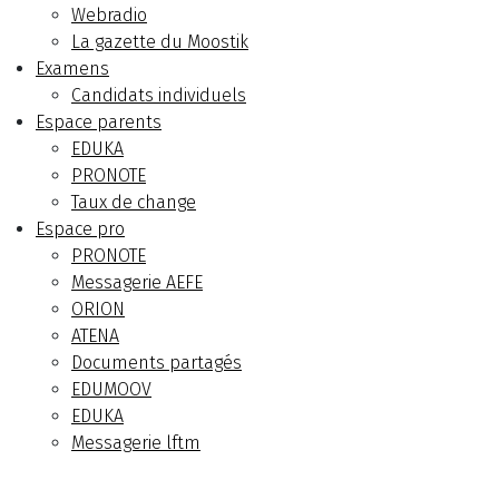
Webradio
La gazette du Moostik
Examens
Candidats individuels
Espace parents
EDUKA
PRONOTE
Taux de change
Espace pro
PRONOTE
Messagerie AEFE
ORION
ATENA
Documents partagés
EDUMOOV
EDUKA
Messagerie lftm