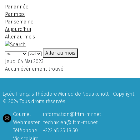
Par année
Par mois
Par semaine
Aujourd'hui
Aller au mois
Aller au mois
Jeudi 04 Mai 2023
Aucun évènement trouvé
Lycée Français Théodore Monod de Nouakchott - Copyright
© 2024 Tous droits réservés
Courriel
information@lftm-mr.net
Webmaster
technicien@lftm-mr.net
Téléphone
+222 45 25 18 50
Vie scolaire