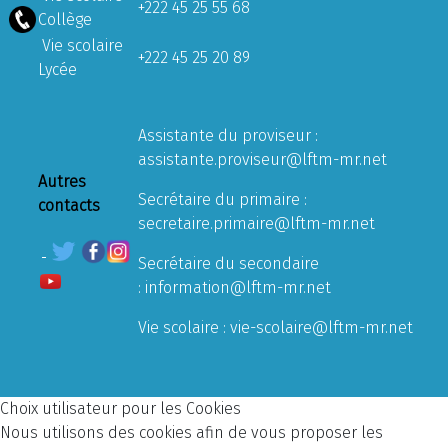
+222 45 25 55 68
Collège
Vie scolaire
+222 45 25 20 89
Lycée
Assistante du proviseur :
assistante.proviseur@lftm-mr.net
Autres
Secrétaire du primaire :
contacts
secretaire.primaire@lftm-mr.net
Secrétaire du secondaire
:
information@lftm-mr.net
Vie scolaire :
vie-scolaire@lftm-mr.net
Choix utilisateur pour les Cookies
Nous utilisons des cookies afin de vous proposer les