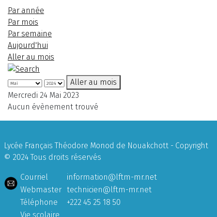
Par année
Par mois
Par semaine
Aujourd'hui
Aller au mois
Aller au mois
Mercredi 24 Mai 2023
Aucun évènement trouvé
Lycée Français Théodore Monod de Nouakchott - Copyright
© 2024 Tous droits réservés
Courriel
information@lftm-mr.net
Webmaster
technicien@lftm-mr.net
Téléphone
+222 45 25 18 50
Vie scolaire