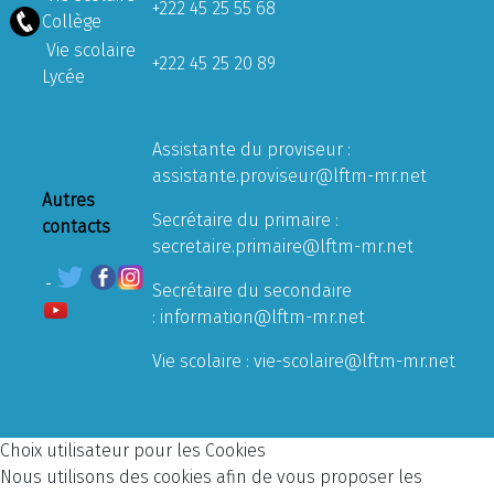
+222 45 25 55 68
Collège
Vie scolaire
+222 45 25 20 89
Lycée
Assistante du proviseur :
assistante.proviseur@lftm-mr.net
Autres
Secrétaire du primaire :
contacts
secretaire.primaire@lftm-mr.net
Secrétaire du secondaire
:
information@lftm-mr.net
Vie scolaire :
vie-scolaire@lftm-mr.net
Choix utilisateur pour les Cookies
Nous utilisons des cookies afin de vous proposer les