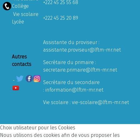
+222 45 25 55 68
Collège
Vie scolaire
+222 45 25 20 89
Lycée
Assistante du proviseur :
assistante.proviseur@lftm-mr.net
Autres
Secrétaire du primaire :
contacts
secretaire.primaire@lftm-mr.net
Secrétaire du secondaire
:
information@lftm-mr.net
Vie scolaire :
vie-scolaire@lftm-mr.net
Choix utilisateur pour les Cookies
Nous utilisons des cookies afin de vous proposer les