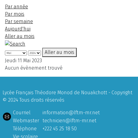
Par année
Par mois
Par semaine
Aujourd'hui
Aller au mois
Aller au mois
Jeudi 11 Mai 2023
Aucun évènement trouvé
Lycée Français Théodore Monod de Nouakchott - Copyright
© 2024 Tous droits réservés
Courriel
information@lftm-mr.net
Webmaster
technicien@lftm-mr.net
Téléphone
+222 45 25 18 50
Vie scolaire