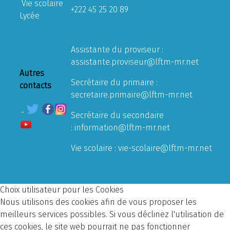
Vie scolaire
+222 45 25 20 89
Lycée
Assistante du proviseur :
assistante.proviseur@lftm-mr.net
Autres
Secrétaire du primaire :
contacts
secretaire.primaire@lftm-mr.net
Secrétaire du secondaire
:
information@lftm-mr.net
Vie scolaire :
vie-scolaire@lftm-mr.net
Choix utilisateur pour les Cookies
Nous utilisons des cookies afin de vous proposer les
meilleurs services possibles. Si vous déclinez l'utilisation de
ces cookies, le site web pourrait ne pas fonctionner