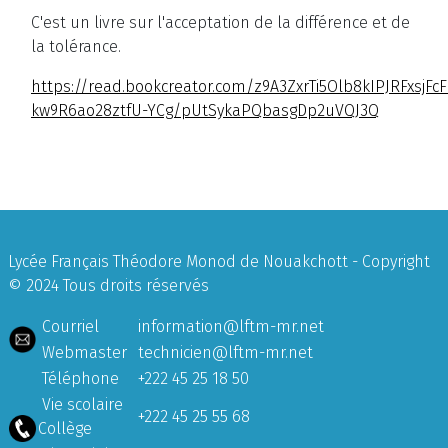
C'est un livre sur l'acceptation de la différence et de
la tolérance.
https://read.bookcreator.com/z9A3ZxrTi5Olb8kIPJRFxsjFc
kw9R6ao28ztfU-YCg/pUtSykaPQbasgDp2uVQJ3Q
Lycée Français Théodore Monod de Nouakchott - Copyright
© 2024 Tous droits réservés
Courriel
information@lftm-mr.net
Webmaster
technicien@lftm-mr.net
Téléphone
+222 45 25 18 50
Vie scolaire
+222 45 25 55 68
Collège