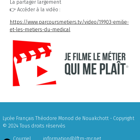
La partager largement
👉 Accéder à la vidéo :
https://www.parcoursmetiers.tv/video/19903-emilie-
et-les-metiers-du-medical
Lycée Français Théodore Monod de Nouakchott - Copyright
© 2024 Tous droits réservés
Courriel
information@lftm-mr.net