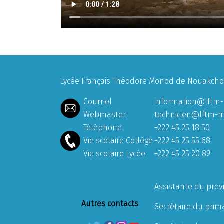
Lycée Français Théodore Monod de Nouakchott
Courriel
information@lftm-
Webmaster
technicien@lftm-m
Téléphone
+222 45 25 18 50
Vie scolaire Collège
+222 45 25 55 68
Vie scolaire Lycée
+222 45 25 20 89
Assistante du prov
Autres contacts
Secrétaire du prima