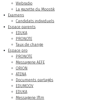
Webradio
La gazette du Moostik
Examens
Candidats individuels
Espace parents
EDUKA
PRONOTE
Taux de change
Espace pro
PRONOTE
Messagerie AEFE
ORION
ATENA
Documents partagés
EDUMOOV
EDUKA
Messagerie lftm