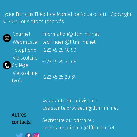
Lycée Français Théodore Monod de Nouakchott - Copyright
© 2024 Tous droits réservés
Courriel
information@lftm-mr.net
Webmaster
technicien@lftm-mr.net
Téléphone
+222 45 25 18 50
Vie scolaire
+222 45 25 55 68
Collège
Vie scolaire
+222 45 25 20 89
Lycée
Assistante du proviseur :
assistante.proviseur@lftm-mr.net
Autres
Secrétaire du primaire :
contacts
secretaire.primaire@lftm-mr.net