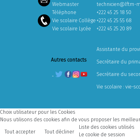
Webmaster
technicien@lftm-m
Téléphone
+222 45 25 18 50
Vie scolaire Collège
+222 45 25 55 68
Vie scolaire Lycée
+222 45 25 20 89
Assistante du prov
Autres contacts
Secrétaire du prima
Secrétaire du seco
Vie scolaire :
vie-sc
Choix utilisateur pour les Cookies
Nous utilisons des cookies afin de vous proposer les meilleurs
Liste des cookies utilisés
Tout accepter
Tout décliner
Le cookie de session