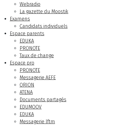
Webradio
La gazette du Moostik
Examens
Candidats individuels
Espace parents
EDUKA
PRONOTE
Taux de change
Espace pro
PRONOTE
Messagerie AEFE
ORION
ATENA
Documents partagés
EDUMOOV
EDUKA
Messagerie lftm