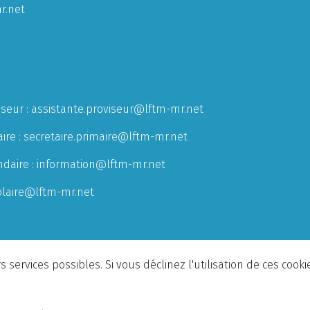
r.net
iseur :
assistante.proviseur@lftm-mr.net
ire :
secretaire.primaire@lftm-mr.net
ndaire :
information@lftm-mr.net
olaire@lftm-mr.net
 services possibles. Si vous déclinez l'utilisation de ces cook