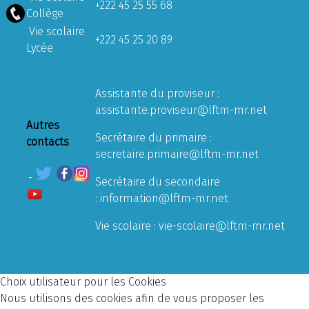
+222 45 25 55 68
Collège
Vie scolaire
+222 45 25 20 89
Lycée
Assistante du proviseur :
assistante.proviseur@lftm-mr.net
Autres
Secrétaire du primaire :
contacts
secretaire.primaire@lftm-mr.net
Secrétaire du secondaire
:
information@lftm-mr.net
Vie scolaire :
vie-scolaire@lftm-mr.net
Choix utilisateur pour les Cookies
Nous utilisons des cookies afin de vous proposer les