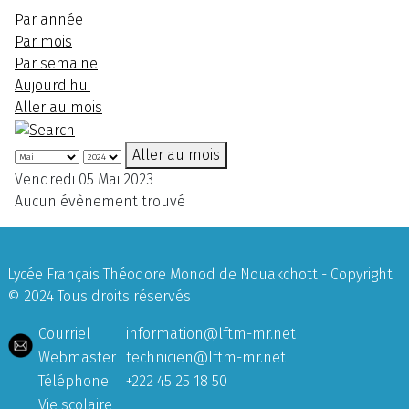
Par année
Par mois
Par semaine
Aujourd'hui
Aller au mois
Aller au mois
Vendredi 05 Mai 2023
Aucun évènement trouvé
Lycée Français Théodore Monod de Nouakchott - Copyright
© 2024 Tous droits réservés
Courriel
information@lftm-mr.net
Webmaster
technicien@lftm-mr.net
Téléphone
+222 45 25 18 50
Vie scolaire