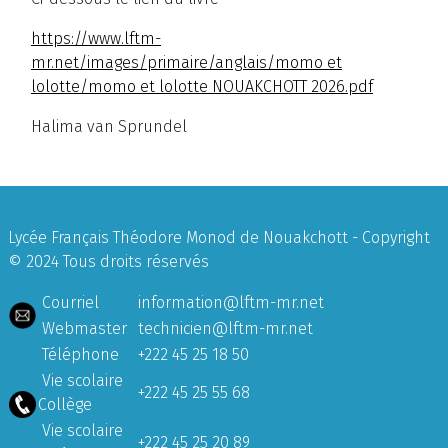
https://www.lftm-
mr.net/images/primaire/anglais/momo et
lolotte/momo et lolotte NOUAKCHOTT 2026.pdf
Halima van Sprundel
Lycée Français Théodore Monod de Nouakchott - Copyright
© 2024 Tous droits réservés
Courriel
information@lftm-mr.net
Webmaster
technicien@lftm-mr.net
Téléphone
+222 45 25 18 50
Vie scolaire
+222 45 25 55 68
Collège
Vie scolaire
+222 45 25 20 89